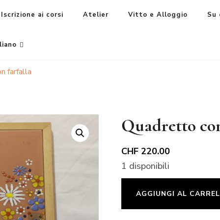
Iscrizione ai corsi
Atelier
Vitto e Alloggio
Su 
liano
n farfalla
Quadretto con
CHF
220.00
1 disponibili
Quadretto
AGGIUNGI AL CARRE
con
farfalla