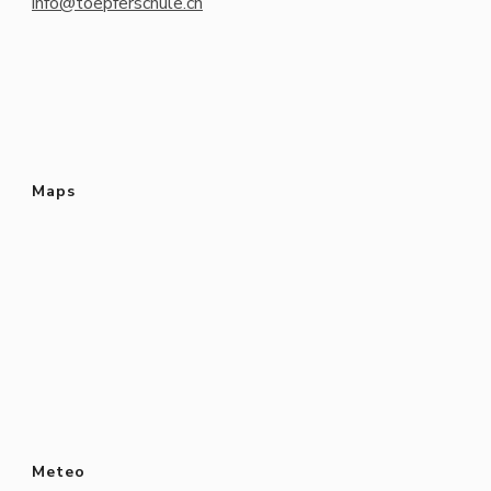
info@toepferschule.ch
Maps
Meteo