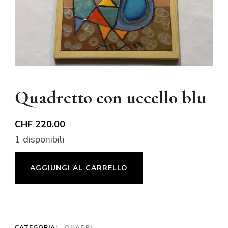
Quadretto con uccello blu
CHF
220.00
1 disponibili
Quadretto
AGGIUNGI AL CARRELLO
con
uccello
blu
quantità
CATEGORIA:
QUADRI