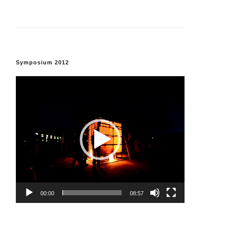
Symposium 2012
Video
Player
00:00
08:57