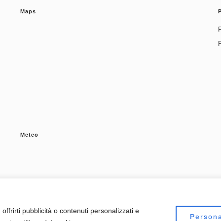
Maps
P
Meteo
offrirti pubblicità o contenuti personalizzati e
Persona
om Shop | Sviluppato da
Blossom Themes
. Powered by
WordPress
.
Privacy Policy