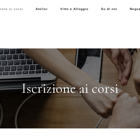
zione ai corsi
Atelier
Vitto e Alloggio
Su di noi
Negoz
Iscrizione ai corsi