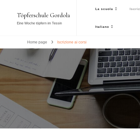
La scuola
Iscri
Töpferschule Gordola
Eine Woche töpfern im Tessin
Italiano
Home page
Iscrizione ai corsi