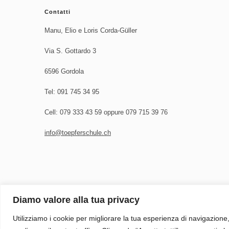
Contatti
Manu, Elio e Loris Corda-Güller
Via S. Gottardo 3
6596 Gordola
Tel: 091 745 34 95
Cell: 079 333 43 59 oppure 079 715 39 76
info@toepferschule.ch
Diamo valore alla tua privacy
Utilizziamo i cookie per migliorare la tua esperienza di navigazione, 
© Copyright 2026
Töpferschule Gordola
. Tutti i diritti riservati.
Bloss