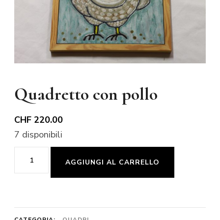
Quadretto con pollo
CHF
220.00
7 disponibili
Quadretto
AGGIUNGI AL CARRELLO
con
pollo
quantità
CATEGORIA:
QUADRI