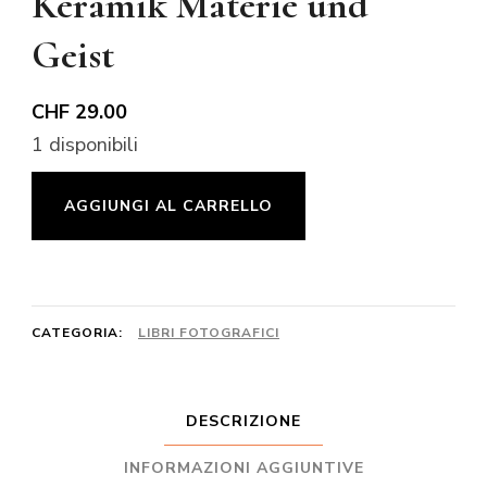
Keramik Materie und
Geist
CHF
29.00
1 disponibili
Keramik
AGGIUNGI AL CARRELLO
Materie
und
Geist
quantità
CATEGORIA:
LIBRI FOTOGRAFICI
DESCRIZIONE
INFORMAZIONI AGGIUNTIVE