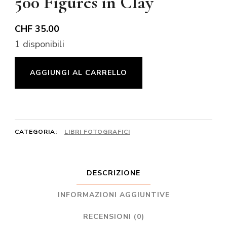
500 Figures in Clay
CHF
35.00
1 disponibili
500
AGGIUNGI AL CARRELLO
Figures
in
Clay
quantità
CATEGORIA:
LIBRI FOTOGRAFICI
DESCRIZIONE
INFORMAZIONI AGGIUNTIVE
RECENSIONI (0)