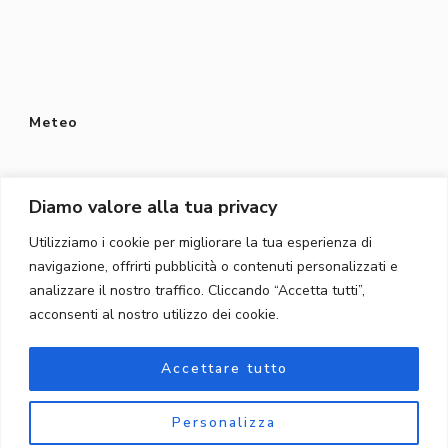
Meteo
Diamo valore alla tua privacy
Utilizziamo i cookie per migliorare la tua esperienza di
Protezione dei dati
navigazione, offrirti pubblicità o contenuti personalizzati e
Privacy Policy
analizzare il nostro traffico. Cliccando “Accetta tutti”,
acconsenti al nostro utilizzo dei cookie.
Protezione dei dati
Accettare tutto
Personalizza
© Copyright 2026
Töpferschule Gordola
. Tutti i diritti