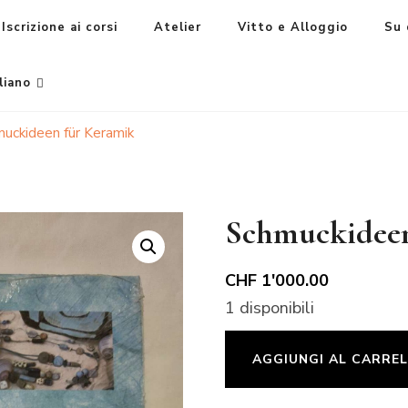
Iscrizione ai corsi
Atelier
Vitto e Alloggio
Su 
liano
uckideen für Keramik
Schmuckideen
CHF
1'000.00
1 disponibili
Schmuckideen
AGGIUNGI AL CARRE
für
Keramik