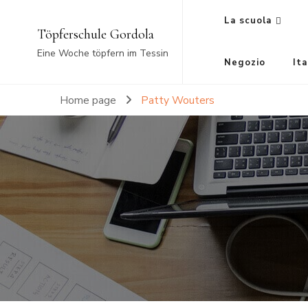
La scuola
Töpferschule Gordola
Eine Woche töpfern im Tessin
Negozio
Ita
Home page
Patty Wouters