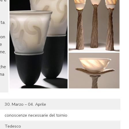
ve e
ta.
con
ve
ne,
che
ana
30. Marzo – 04. Aprile
conoscenze necessarie del tornio
Tedesco