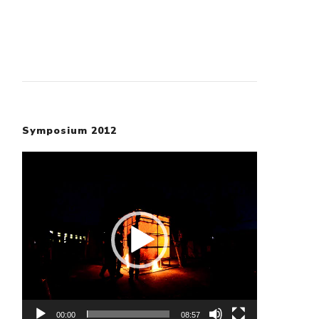
Symposium 2012
Video
Player
00:00
08:57