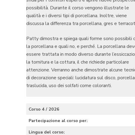
sfida per i tornitori esperti e aprire nuove prospetti
possibilità. Durante il corso vengono illustrate le
qualità e i diversi tipi di porcellana. Inoltre, viene
discussa la differenza tra porcellana, gres e terracot
Patty dimostra e spiega quali forme sono possibili 
la porcellana e quali no, e perché. La porcellana de
essere trattata in modo diverso durante l’essiccazio
la tornitura e la cottura, il che richiede particolare
attenzione. Verranno anche dimostrate alcune tecni
di decorazione speciali: lucidatura sul disco, porcell
traslucida, uso dei solfati come coloranti.
Corso 4 / 2026
Partecipazione al corso per:
Lingua del corso: