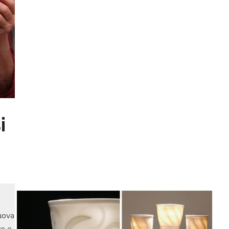
i
uova