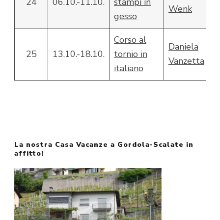
24
06.10.-11.10.
stampi in
Wenk
gesso
Corso al
Daniela
25
13.10.-18.10.
tornio in
Vanzetta
italiano
La nostra Casa Vacanze a Gordola-Scalate in
affitto!