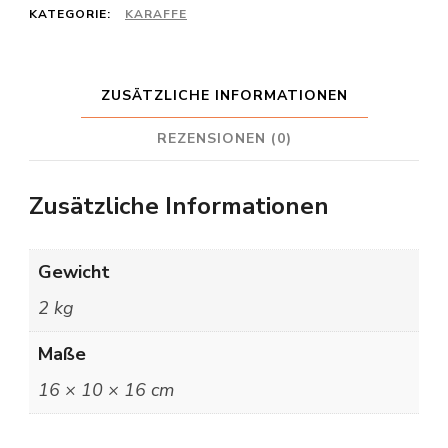
weiss
KATEGORIE:
KARAFFE
Menge
ZUSÄTZLICHE INFORMATIONEN
REZENSIONEN (0)
Zusätzliche Informationen
Gewicht
2 kg
Maße
16 × 10 × 16 cm