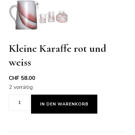
Kleine Karaffe rot und
weiss
CHF
58.00
2 vorrätig
Kleine
IN DEN WARENKORB
Karaffe
rot
und