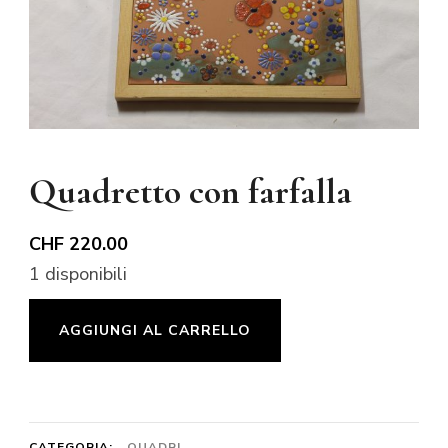
Quadretto con farfalla
CHF
220.00
1 disponibili
Quadretto
AGGIUNGI AL CARRELLO
con
farfalla
quantità
CATEGORIA:
QUADRI