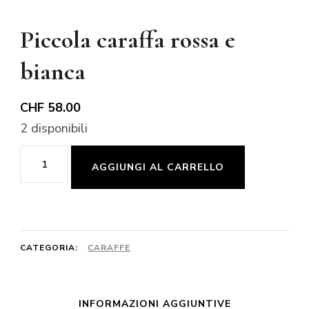
Piccola caraffa rossa e
bianca
CHF
58.00
2 disponibili
Piccola
AGGIUNGI AL CARRELLO
caraffa
rossa
e
bianca
CATEGORIA:
CARAFFE
quantità
INFORMAZIONI AGGIUNTIVE