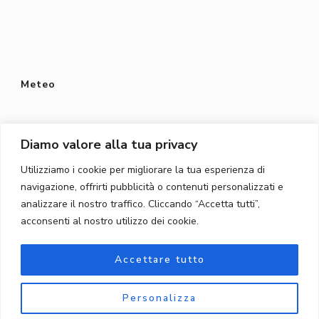
Meteo
Diamo valore alla tua privacy
Utilizziamo i cookie per migliorare la tua esperienza di
Protezione dei dati
navigazione, offrirti pubblicità o contenuti personalizzati e
Privacy Policy
analizzare il nostro traffico. Cliccando “Accetta tutti”,
acconsenti al nostro utilizzo dei cookie.
Protezione dei dati
Accettare tutto
Personalizza
© Copyright 2026
Töpferschule Gordola
. Tutti i diritti