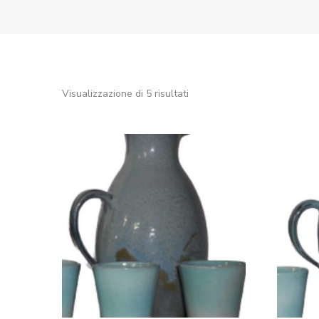
Ordina
Visualizzazione di 5 risultati
in
base
al
più
recente