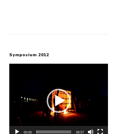
Symposium 2012
Video-
Player
00:00
08:57